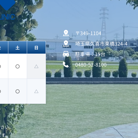
〒349-1104  
埼玉県久喜市栗橋324-4  
金
土
日
駐車場：15台 
0480-52-8100
〇
〇
△
〇
〇
△
ださい。
ます。