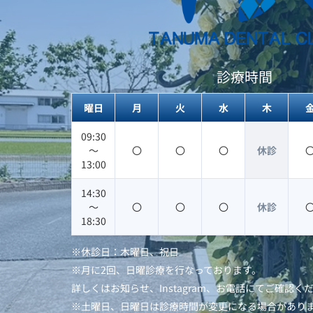
診療時間
曜日
月
火
水
木
09:30
〜
〇
〇
〇
休診
13:00
14:30
〜
〇
〇
〇
休診
18:30
※休診日：木曜日、祝日
※月に2回、日曜診療を行なっております。
詳しくはお知らせ、Instagram、お電話にてご確認く
※土曜日、日曜日は診療時間が変更になる場合があり