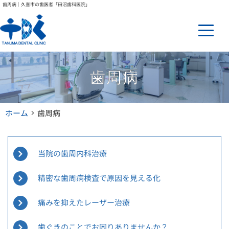
歯周病｜久喜市の歯医者「田沼歯科医院」
歯周病
ホーム
歯周病
当院の歯周内科治療
精密な歯周病検査で原因を見える化
痛みを抑えたレーザー治療
歯ぐきのことでお困りありませんか？