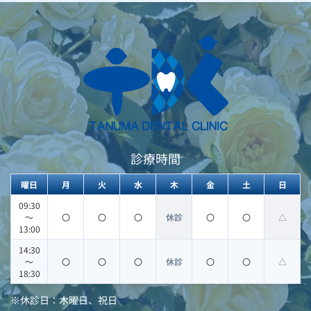
診療時間
曜日
月
火
水
木
金
土
日
09:30
〜
〇
〇
〇
休診
〇
〇
△
13:00
14:30
〜
〇
〇
〇
休診
〇
〇
△
18:30
※休診日：木曜日、祝日