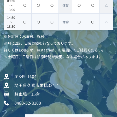
09:30
〜
〇
〇
〇
休診
〇
〇
△
13:00
14:30
〜
〇
〇
〇
休診
〇
〇
△
18:30
※休診日：木曜日、祝日
※月に2回、日曜診療を行なっております。
詳しくはお知らせ、Instagram、お電話にてご確認ください。
※土曜日、日曜日は診療時間が変更になる場合があります。
〒349-1104  
埼玉県久喜市栗橋324-4  
駐車場：15台 
0480-52-8100